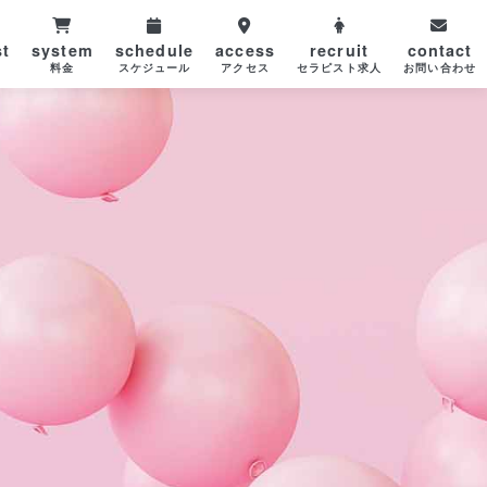
st
system
schedule
access
recruit
contact
ト
料金
スケジュール
アクセス
セラピスト求人
お問い合わせ